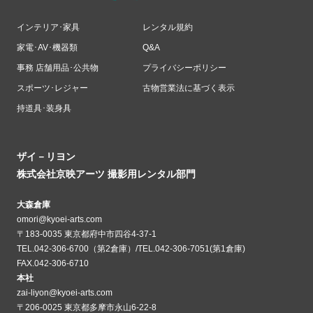
インテリア･家具
レンタル規約
家電･AV･機器類
Q&A
事務 店舗用品･公共物
プライバシーポリシー
スポーツ･レジャー
古物営業法に基づく表示
持道具･装身具
ザイ－リヨン
株式会社京映アーツ 撮影用レンタル部門
大森倉庫
omori@kyoei-arts.com
〒183-0035 東京都府中市四谷4-37-1
TEL.042-306-6700（第2倉庫）/TEL.042-306-7051(第1倉庫)
FAX.042-306-6710
本社
zai-liyon@kyoei-arts.com
〒206-0025 東京都多摩市永山6-22-8