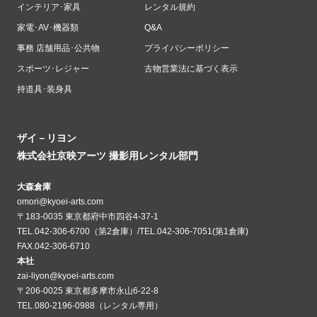
インテリア･家具
レンタル規約
家電･AV･機器類
Q&A
事務 店舗用品･公共物
プライバシーポリシー
スポーツ･レジャー
古物営業法に基づく表示
持道具･装身具
ザイ－リヨン
株式会社京映アーツ 撮影用レンタル部門
大森倉庫
omori@kyoei-arts.com
〒183-0035 東京都府中市四谷4-37-1
TEL.042-306-6700（第2倉庫）/TEL.042-306-7051(第1倉庫)
FAX.042-306-6710
本社
zai-liyon@kyoei-arts.com
〒206-0025 東京都多摩市永山6-22-8
TEL.080-2196-0988（レンタル専用）