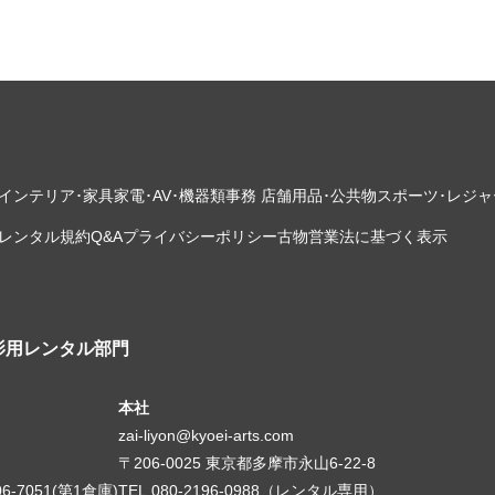
インテリア･家具
家電･AV･機器類
事務 店舗用品･公共物
スポーツ･レジャ
レンタル規約
Q&A
プライバシーポリシー
古物営業法に基づく表示
影用レンタル部門
本社
zai-liyon@kyoei-arts.com
〒206-0025 東京都多摩市永山6-22-8
06-7051(第1倉庫)
TEL.080-2196-0988（レンタル専用）