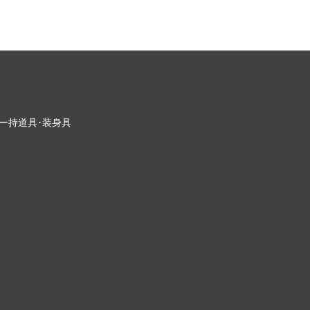
ー
持道具･装身具