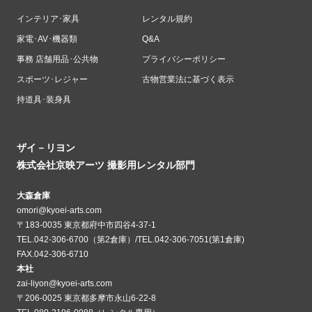
インテリア･家具
レンタル規約
家電･AV･機器類
Q&A
事務 店舗用品･公共物
プライバシーポリシー
スポーツ･レジャー
古物営業法に基づく表示
持道具･装身具
ザイ－リヨン
株式会社京映アーツ 撮影用レンタル部門
大森倉庫
omori@kyoei-arts.com
〒183-0035 東京都府中市四谷4-37-1
TEL.042-306-6700（第2倉庫）/TEL.042-306-7051(第1倉庫)
FAX.042-306-6710
本社
zai-liyon@kyoei-arts.com
〒206-0025 東京都多摩市永山6-22-8