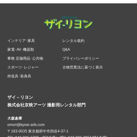
インテリア･家具
レンタル規約
家電･AV･機器類
Q&A
事務 店舗用品･公共物
プライバシーポリシー
スポーツ･レジャー
古物営業法に基づく表示
持道具･装身具
ザイ－リヨン
株式会社京映アーツ 撮影用レンタル部門
大森倉庫
omori@kyoei-arts.com
〒183-0035 東京都府中市四谷4-37-1