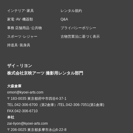
インテリア･家具
レンタル規約
家電･AV･機器類
Q&A
事務 店舗用品･公共物
プライバシーポリシー
スポーツ･レジャー
古物営業法に基づく表示
持道具･装身具
ザイ－リヨン
株式会社京映アーツ 撮影用レンタル部門
大森倉庫
omori@kyoei-arts.com
〒183-0035 東京都府中市四谷4-37-1
TEL.042-306-6700（第2倉庫）/TEL.042-306-7051(第1倉庫)
FAX.042-306-6710
本社
zai-liyon@kyoei-arts.com
〒206-0025 東京都多摩市永山6-22-8