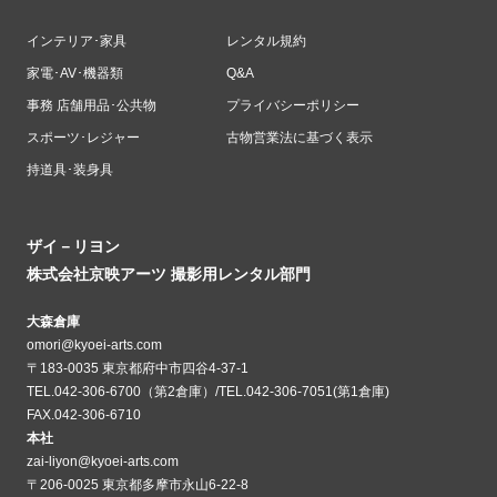
インテリア･家具
レンタル規約
家電･AV･機器類
Q&A
事務 店舗用品･公共物
プライバシーポリシー
スポーツ･レジャー
古物営業法に基づく表示
持道具･装身具
ザイ－リヨン
株式会社京映アーツ 撮影用レンタル部門
大森倉庫
omori@kyoei-arts.com
〒183-0035 東京都府中市四谷4-37-1
TEL.042-306-6700（第2倉庫）/TEL.042-306-7051(第1倉庫)
FAX.042-306-6710
本社
zai-liyon@kyoei-arts.com
〒206-0025 東京都多摩市永山6-22-8