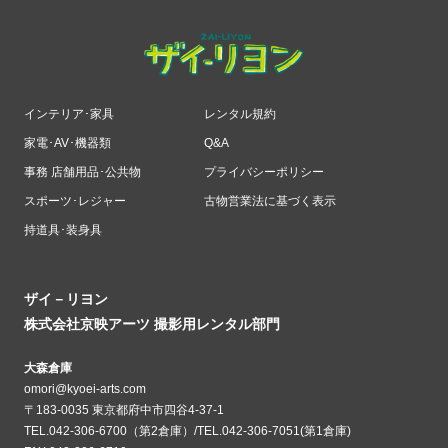
インテリア･家具
レンタル規約
家電･AV･機器類
Q&A
事務 店舗用品･公共物
プライバシーポリシー
スポーツ･レジャー
古物営業法に基づく表示
持道具･装身具
ザイ－リヨン
株式会社京映アーツ 撮影用レンタル部門
大森倉庫
omori@kyoei-arts.com
〒183-0035 東京都府中市四谷4-37-1
TEL.042-306-6700（第2倉庫）/TEL.042-306-7051(第1倉庫)