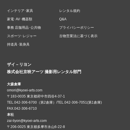
インテリア･家具
レンタル規約
家電･AV･機器類
Q&A
事務 店舗用品･公共物
プライバシーポリシー
スポーツ･レジャー
古物営業法に基づく表示
持道具･装身具
ザイ－リヨン
株式会社京映アーツ 撮影用レンタル部門
大森倉庫
omori@kyoei-arts.com
〒183-0035 東京都府中市四谷4-37-1
TEL.042-306-6700（第2倉庫）/TEL.042-306-7051(第1倉庫)
FAX.042-306-6710
本社
zai-liyon@kyoei-arts.com
〒206-0025 東京都多摩市永山6-22-8