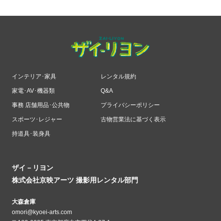
インテリア･家具
レンタル規約
家電･AV･機器類
Q&A
事務 店舗用品･公共物
プライバシーポリシー
スポーツ･レジャー
古物営業法に基づく表示
持道具･装身具
ザイ－リヨン
株式会社京映アーツ 撮影用レンタル部門
大森倉庫
omori@kyoei-arts.com