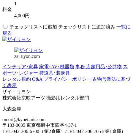
1
料金
4,000円
チェックリストに追加
チェックリストに追加済み
一覧に
戻る
zai-liyon.com
インテリア･家具
家電･AV･機器類
事務 店舗用品･公共物
ス
ポーツ･レジャー
持道具･装身具
レンタル規約
Q&A
プライバシーポリシー
古物営業法に基づ
く表示
ザイ－リヨン
株式会社京映アーツ 撮影用レンタル部門
大森倉庫
omori@kyoei-arts.com
〒183-0035 東京都府中市四谷4-37-1
TEL.042-306-6700（第2倉庫）/TEL.042-306-7051(第1倉庫)