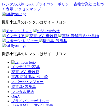
レンタル規約
Q&A
プライバシーポリシー
古物営業法に基づ
く表示
アクセスマップ
撮影小道具のレンタルはザイ－リヨン
撮影小道具のレンタルはザイ－リヨン
インテリア･家具
家電･AV･機器類
事務 店舗用品･公共物
スポーツ･レジャー
持道具･装身具
レンタル規約
Q&A
プライバシーポリシー
古物営業法に基づく表示