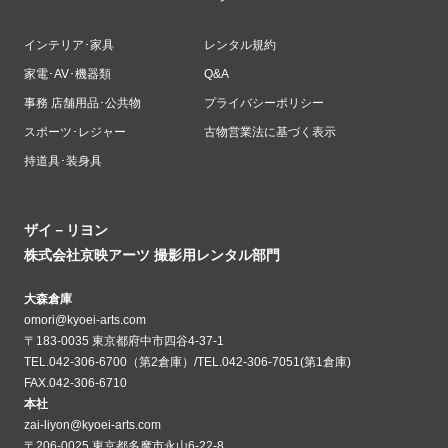
インテリア･家具
レンタル規約
家電･AV･機器類
Q&A
事務 店舗用品･公共物
プライバシーポリシー
スポーツ･レジャー
古物営業法に基づく表示
持道具･装身具
ザイ－リヨン
株式会社京映アーツ 撮影用レンタル部門
大森倉庫
omori@kyoei-arts.com
〒183-0035 東京都府中市四谷4-37-1
TEL.042-306-6700（第2倉庫）/TEL.042-306-7051(第1倉庫)
FAX.042-306-6710
本社
zai-liyon@kyoei-arts.com
〒206-0025 東京都多摩市永山6-22-8