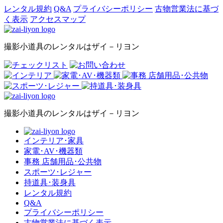
レンタル規約
Q&A
プライバシーポリシー
古物営業法に基づ
く表示
アクセスマップ
撮影小道具のレンタルはザイ－リヨン
撮影小道具のレンタルはザイ－リヨン
インテリア･家具
家電･AV･機器類
事務 店舗用品･公共物
スポーツ･レジャー
持道具･装身具
レンタル規約
Q&A
プライバシーポリシー
古物営業法に基づく表示