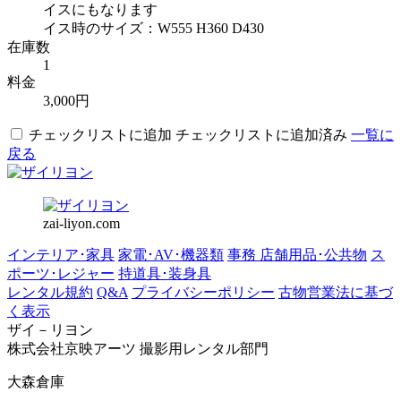
イスにもなります
イス時のサイズ：W555 H360 D430
在庫数
1
料金
3,000円
チェックリストに追加
チェックリストに追加済み
一覧に
戻る
zai-liyon.com
インテリア･家具
家電･AV･機器類
事務 店舗用品･公共物
ス
ポーツ･レジャー
持道具･装身具
レンタル規約
Q&A
プライバシーポリシー
古物営業法に基づ
く表示
ザイ－リヨン
株式会社京映アーツ 撮影用レンタル部門
大森倉庫