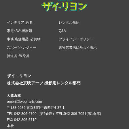
インテリア･家具
レンタル規約
家電･AV･機器類
Q&A
事務 店舗用品･公共物
プライバシーポリシー
スポーツ･レジャー
古物営業法に基づく表示
持道具･装身具
ザイ－リヨン
株式会社京映アーツ 撮影用レンタル部門
大森倉庫
omori@kyoei-arts.com
〒183-0035 東京都府中市四谷4-37-1
TEL.042-306-6700（第2倉庫）/TEL.042-306-7051(第1倉庫)
FAX.042-306-6710
本社