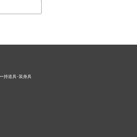
ー
持道具･装身具