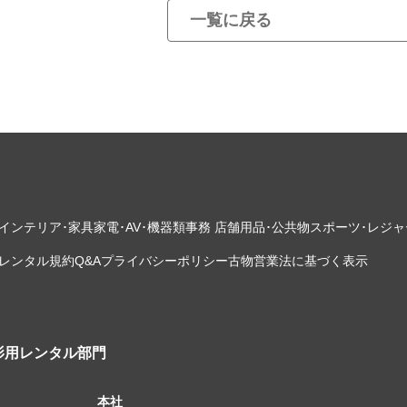
一覧に戻る
インテリア･家具
家電･AV･機器類
事務 店舗用品･公共物
スポーツ･レジャ
レンタル規約
Q&A
プライバシーポリシー
古物営業法に基づく表示
影用レンタル部門
本社