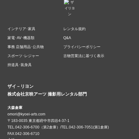
インテリア･家具
レンタル規約
家電･AV･機器類
Q&A
事務 店舗用品･公共物
プライバシーポリシー
スポーツ･レジャー
古物営業法に基づく表示
持道具･装身具
ザイ－リヨン
株式会社京映アーツ 撮影用レンタル部門
大森倉庫
omori@kyoei-arts.com
〒183-0035 東京都府中市四谷4-37-1
TEL.042-306-6700（第2倉庫）/TEL.042-306-7051(第1倉庫)
FAX.042-306-6710