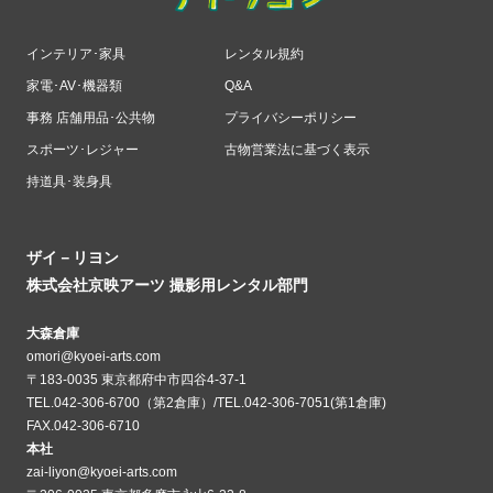
インテリア･家具
レンタル規約
家電･AV･機器類
Q&A
事務 店舗用品･公共物
プライバシーポリシー
スポーツ･レジャー
古物営業法に基づく表示
持道具･装身具
ザイ－リヨン
株式会社京映アーツ 撮影用レンタル部門
大森倉庫
omori@kyoei-arts.com
〒183-0035 東京都府中市四谷4-37-1
TEL.042-306-6700（第2倉庫）/TEL.042-306-7051(第1倉庫)
FAX.042-306-6710
本社
zai-liyon@kyoei-arts.com