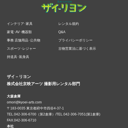
インテリア･家具
レンタル規約
家電･AV･機器類
Q&A
事務 店舗用品･公共物
プライバシーポリシー
スポーツ･レジャー
古物営業法に基づく表示
持道具･装身具
ザイ－リヨン
株式会社京映アーツ 撮影用レンタル部門
大森倉庫
omori@kyoei-arts.com
〒183-0035 東京都府中市四谷4-37-1
TEL.042-306-6700（第2倉庫）/TEL.042-306-7051(第1倉庫)
FAX.042-306-6710
本社