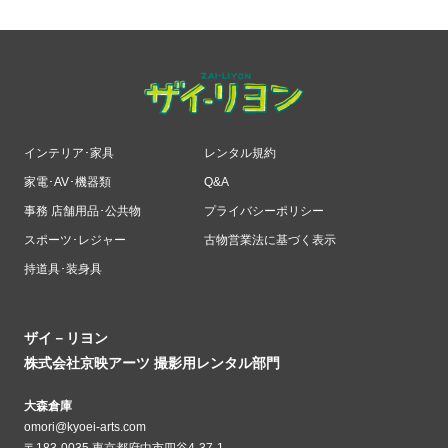
インテリア･家具
レンタル規約
家電･AV･機器類
Q&A
事務 店舗用品･公共物
プライバシーポリシー
スポーツ･レジャー
古物営業法に基づく表示
持道具･装身具
ザイ－リヨン
株式会社京映アーツ 撮影用レンタル部門
大森倉庫
omori@kyoei-arts.com