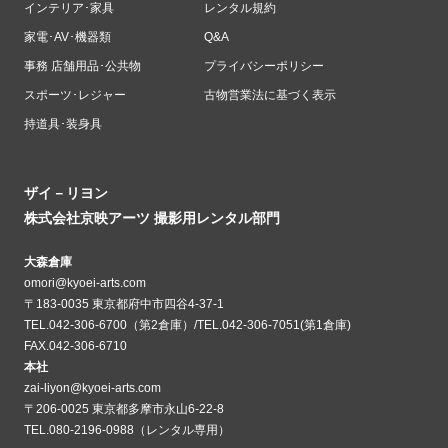
インテリア･家具
レンタル規約
家電･AV･機器類
Q&A
事務 店舗用品･公共物
プライバシーポリシー
スポーツ･レジャー
古物営業法に基づく表示
持道具･装身具
ザイ－リヨン
株式会社京映アーツ 撮影用レンタル部門
大森倉庫
omori@kyoei-arts.com
〒183-0035 東京都府中市四谷4-37-1
TEL.042-306-6700（第2倉庫）/TEL.042-306-7051(第1倉庫)
FAX.042-306-6710
本社
zai-liyon@kyoei-arts.com
〒206-0025 東京都多摩市永山6-22-8
TEL.080-2196-0988（レンタル専用）