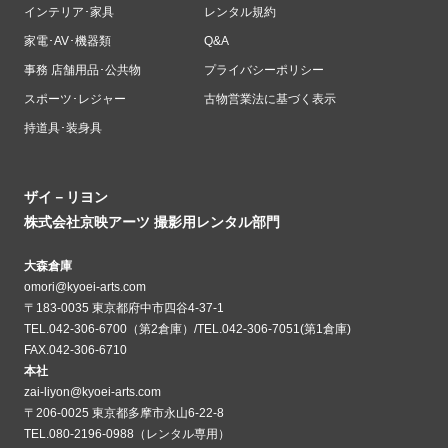
インテリア･家具
レンタル規約
家電･AV･機器類
Q&A
事務 店舗用品･公共物
プライバシーポリシー
スポーツ･レジャー
古物営業法に基づく表示
持道具･装身具
ザイ－リヨン
株式会社京映アーツ 撮影用レンタル部門
大森倉庫
omori@kyoei-arts.com
〒183-0035 東京都府中市四谷4-37-1
TEL.042-306-6700（第2倉庫）/TEL.042-306-7051(第1倉庫)
FAX.042-306-6710
本社
zai-liyon@kyoei-arts.com
〒206-0025 東京都多摩市永山6-22-8
TEL.080-2196-0988（レンタル専用）