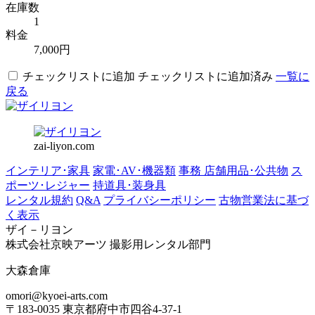
在庫数
1
料金
7,000円
チェックリストに追加
チェックリストに追加済み
一覧に
戻る
zai-liyon.com
インテリア･家具
家電･AV･機器類
事務 店舗用品･公共物
ス
ポーツ･レジャー
持道具･装身具
レンタル規約
Q&A
プライバシーポリシー
古物営業法に基づ
く表示
ザイ－リヨン
株式会社京映アーツ 撮影用レンタル部門
大森倉庫
omori@kyoei-arts.com
〒183-0035 東京都府中市四谷4-37-1