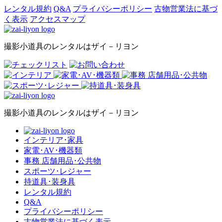
レンタル規約
Q&A
プライバシーポリシー
古物営業法に基づ
く表示
アクセスマップ
撮影小道具のレンタルはザイ－リヨン
撮影小道具のレンタルはザイ－リヨン
インテリア･家具
家電･AV･機器類
事務 店舗用品･公共物
スポーツ･レジャー
持道具･装身具
レンタル規約
Q&A
プライバシーポリシー
古物営業法に基づく表示