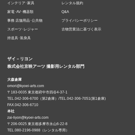
インテリア･家具
レンタル規約
家電･AV･機器類
Q&A
事務 店舗用品･公共物
プライバシーポリシー
スポーツ･レジャー
古物営業法に基づく表示
持道具･装身具
ザイ－リヨン
株式会社京映アーツ 撮影用レンタル部門
大森倉庫
omori@kyoei-arts.com
〒183-0035 東京都府中市四谷4-37-1
TEL.042-306-6700（第2倉庫）/TEL.042-306-7051(第1倉庫)
FAX.042-306-6710
本社
zai-liyon@kyoei-arts.com
〒206-0025 東京都多摩市永山6-22-8
TEL.080-2196-0988（レンタル専用）