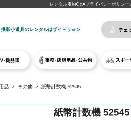
レンタル規約
Q&A
プライバシーポリシー
撮影小道具のレンタルはザイ－リヨン
用品
>
その他
>
紙幣計数機 52545
紙幣計数機 52545