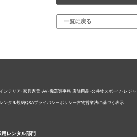
一覧に戻る
インテリア･家具
家電･AV･機器類
事務 店舗用品･公共物
スポーツ･レジャ
レンタル規約
Q&A
プライバシーポリシー
古物営業法に基づく表示
影用レンタル部門