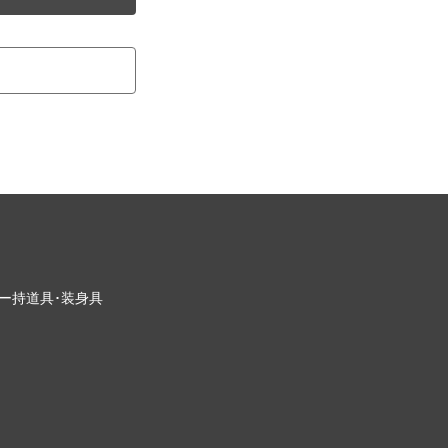
ー
持道具･装身具