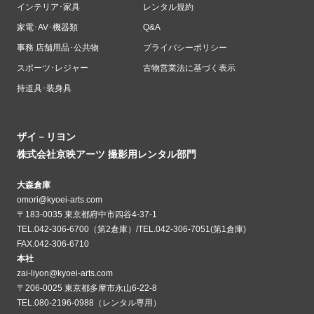
インテリア･家具
レンタル規約
家電･AV･機器類
Q&A
事務 店舗用品･公共物
プライバシーポリシー
スポーツ･レジャー
古物営業法に基づく表示
持道具･装身具
ザイ－リヨン
株式会社京映アーツ 撮影用レンタル部門
大森倉庫
omori@kyoei-arts.com
〒183-0035 東京都府中市四谷4-37-1
TEL.042-306-6700（第2倉庫）/TEL.042-306-7051(第1倉庫)
FAX.042-306-6710
本社
zai-liyon@kyoei-arts.com
〒206-0025 東京都多摩市永山6-22-8
TEL.080-2196-0988（レンタル専用）