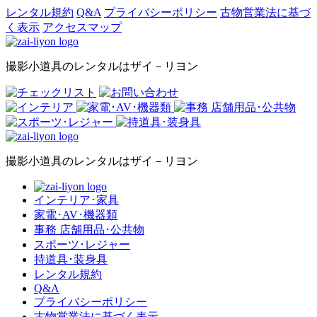
レンタル規約
Q&A
プライバシーポリシー
古物営業法に基づ
く表示
アクセスマップ
撮影小道具のレンタルはザイ－リヨン
撮影小道具のレンタルはザイ－リヨン
インテリア･家具
家電･AV･機器類
事務 店舗用品･公共物
スポーツ･レジャー
持道具･装身具
レンタル規約
Q&A
プライバシーポリシー
古物営業法に基づく表示