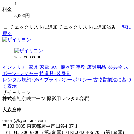
1
料金
8,000円
チェックリストに追加
チェックリストに追加済み
一覧に
戻る
zai-liyon.com
インテリア･家具
家電･AV･機器類
事務 店舗用品･公共物
ス
ポーツ･レジャー
持道具･装身具
レンタル規約
Q&A
プライバシーポリシー
古物営業法に基づ
く表示
ザイ－リヨン
株式会社京映アーツ 撮影用レンタル部門
大森倉庫
omori@kyoei-arts.com
〒183-0035 東京都府中市四谷4-37-1
TEL.042-306-6700（第2倉庫）/TEL.042-306-7051(第1倉庫)