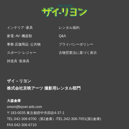
インテリア･家具
レンタル規約
家電･AV･機器類
Q&A
事務 店舗用品･公共物
プライバシーポリシー
スポーツ･レジャー
古物営業法に基づく表示
持道具･装身具
ザイ－リヨン
株式会社京映アーツ 撮影用レンタル部門
大森倉庫
omori@kyoei-arts.com
〒183-0035 東京都府中市四谷4-37-1
TEL.042-306-6700（第2倉庫）/TEL.042-306-7051(第1倉庫)
FAX.042-306-6710