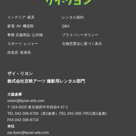
インテリア･家具
レンタル規約
家電･AV･機器類
Q&A
事務 店舗用品･公共物
プライバシーポリシー
スポーツ･レジャー
古物営業法に基づく表示
持道具･装身具
ザイ－リヨン
株式会社京映アーツ 撮影用レンタル部門
大森倉庫
omori@kyoei-arts.com
〒183-0035 東京都府中市四谷4-37-1
TEL.042-306-6700（第2倉庫）/TEL.042-306-7051(第1倉庫)
FAX.042-306-6710
本社
zai-liyon@kyoei-arts.com