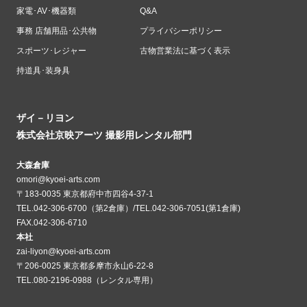
家電･AV･機器類
Q&A
事務 店舗用品･公共物
プライバシーポリシー
スポーツ･レジャー
古物営業法に基づく表示
持道具･装身具
ザイ－リヨン
株式会社京映アーツ 撮影用レンタル部門
大森倉庫
omori@kyoei-arts.com
〒183-0035 東京都府中市四谷4-37-1
TEL.042-306-6700（第2倉庫）/TEL.042-306-7051(第1倉庫)
FAX.042-306-6710
本社
zai-liyon@kyoei-arts.com
〒206-0025 東京都多摩市永山6-22-8
TEL.080-2196-0988（レンタル専用）