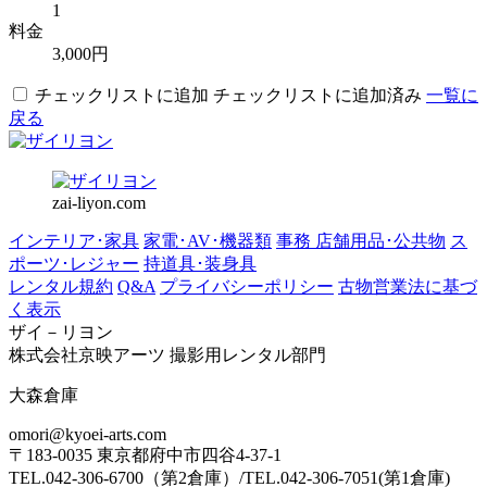
1
料金
3,000円
チェックリストに追加
チェックリストに追加済み
一覧に
戻る
zai-liyon.com
インテリア･家具
家電･AV･機器類
事務 店舗用品･公共物
ス
ポーツ･レジャー
持道具･装身具
レンタル規約
Q&A
プライバシーポリシー
古物営業法に基づ
く表示
ザイ－リヨン
株式会社京映アーツ 撮影用レンタル部門
大森倉庫
omori@kyoei-arts.com
〒183-0035 東京都府中市四谷4-37-1
TEL.042-306-6700（第2倉庫）/TEL.042-306-7051(第1倉庫)