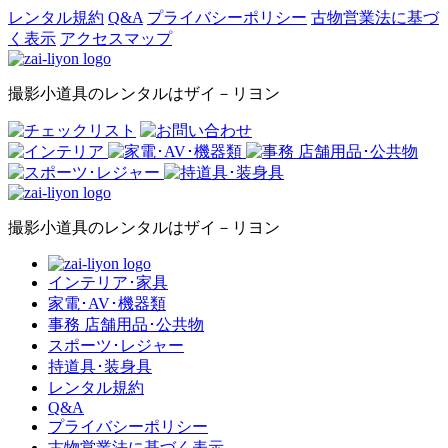
レンタル規約
Q&A
プライバシーポリシー
古物営業法に基づ
く表示
アクセスマップ
撮影小道具のレンタルはザイ－リヨン
撮影小道具のレンタルはザイ－リヨン
インテリア･家具
家電･AV･機器類
事務 店舗用品･公共物
スポーツ･レジャー
持道具･装身具
レンタル規約
Q&A
プライバシーポリシー
古物営業法に基づく表示