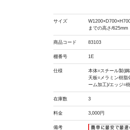
サイズ
W1200×D700×H
までの高さ/625mm
商品コード
83103
棚番号
1E
仕様
本体=スチール製(鋼
天板=メラミン樹脂
ーム加工)/エッジ=
在庫数
3
料金
3,000円
備考