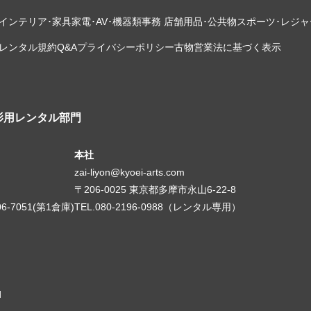
インテリア･家具
家電･AV･機器類
事務 店舗用品･公共物
スポーツ･レジャ
レンタル規約
Q&A
プライバシーポリシー
古物営業法に基づく表示
影用レンタル部門
本社
zai-liyon@kyoei-arts.com
〒206-0025 東京都多摩市永山6-22-8
06-7051(第1倉庫)
TEL.080-2196-0988（レンタル専用）
d