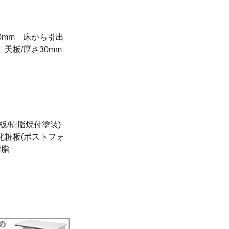
700mm 床から引出
 天板/厚さ30mm
板/樹脂焼付塗装)
化粧板(ポストフォ
樹脂