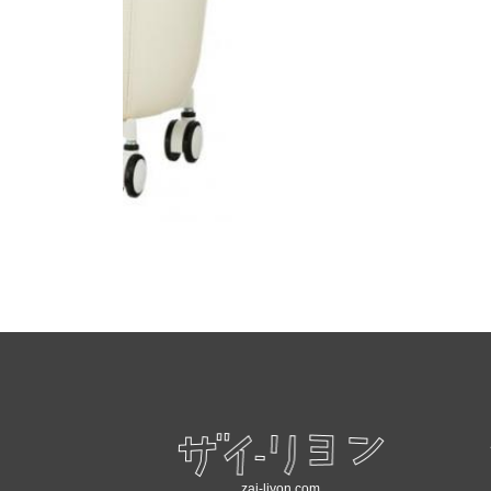
zai-liyon.com