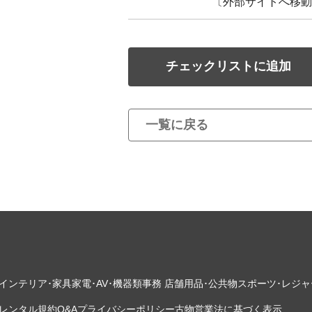
〔外部サイトへ移動
チェックリストに追加
一覧に戻る
インテリア･家具
家電･AV･機器類
事務 店舗用品･公共物
スポーツ･レジャ
レンタル規約
Q&A
プライバシーポリシー
古物営業法に基づく表示