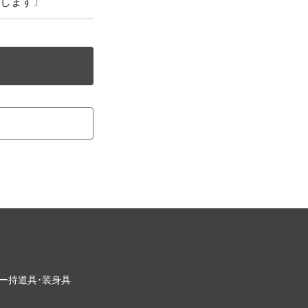
します〕
ー
持道具･装身具