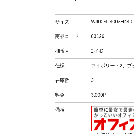
サイズ
W400×D400×H440
商品コード
83126
棚番号
2イ-D
仕様
アイボリー：2、ブ
在庫数
3
料金
3,000円
備考