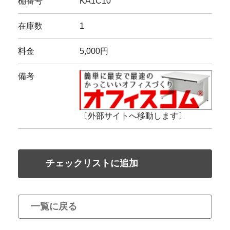
棚番号
KA1C10
在庫数
1
料金
5,000円
備考
〔外部サイトへ移動します〕
チェックリストに追加
一覧に戻る