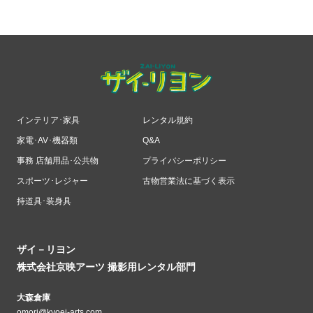
インテリア･家具
レンタル規約
家電･AV･機器類
Q&A
事務 店舗用品･公共物
プライバシーポリシー
スポーツ･レジャー
古物営業法に基づく表示
持道具･装身具
ザイ－リヨン
株式会社京映アーツ 撮影用レンタル部門
大森倉庫
omori@kyoei-arts.com