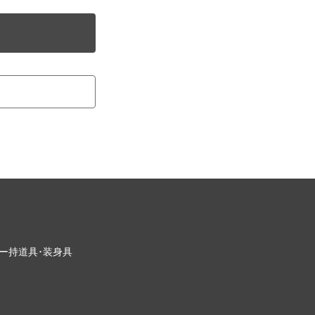
ー
持道具･装身具