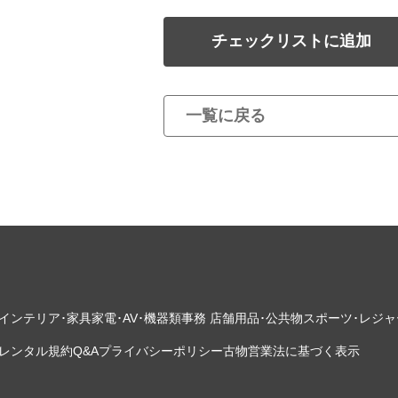
チェックリストに追加
一覧に戻る
インテリア･家具
家電･AV･機器類
事務 店舗用品･公共物
スポーツ･レジャ
レンタル規約
Q&A
プライバシーポリシー
古物営業法に基づく表示