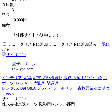
KA1C14
在庫数
3
料金
10,000円
備考
〔外部サイトへ移動します〕
チェックリストに追加
チェックリストに追加済み
一覧に
戻る
zai-liyon.com
インテリア･家具
家電･AV･機器類
事務 店舗用品･公共物
ス
ポーツ･レジャー
持道具･装身具
レンタル規約
Q&A
プライバシーポリシー
古物営業法に基づ
く表示
ザイ－リヨン
株式会社京映アーツ 撮影用レンタル部門