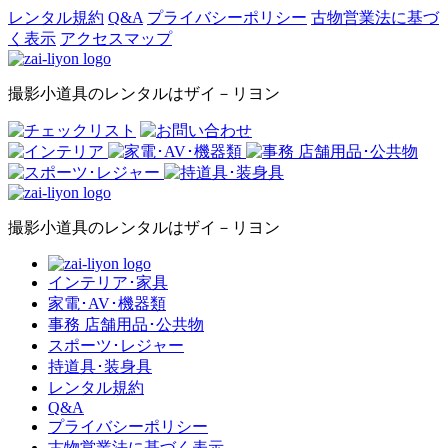
レンタル規約
Q&A
プライバシーポリシー
古物営業法に基づ
く表示
アクセスマップ
撮影小道具のレンタルはザイ－リヨン
撮影小道具のレンタルはザイ－リヨン
インテリア･家具
家電･AV･機器類
事務 店舗用品･公共物
スポーツ･レジャー
持道具･装身具
レンタル規約
Q&A
プライバシーポリシー
古物営業法に基づく表示