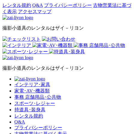
レンタル規約
Q&A
プライバシーポリシー
古物営業法に基づ
く表示
アクセスマップ
撮影小道具のレンタルはザイ－リヨン
撮影小道具のレンタルはザイ－リヨン
インテリア･家具
家電･AV･機器類
事務 店舗用品･公共物
スポーツ･レジャー
持道具･装身具
レンタル規約
Q&A
プライバシーポリシー
古物営業法に基づく表示