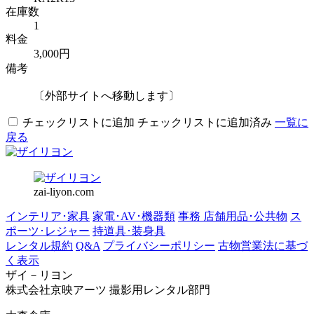
在庫数
1
料金
3,000円
備考
〔外部サイトへ移動します〕
チェックリストに追加
チェックリストに追加済み
一覧に
戻る
zai-liyon.com
インテリア･家具
家電･AV･機器類
事務 店舗用品･公共物
ス
ポーツ･レジャー
持道具･装身具
レンタル規約
Q&A
プライバシーポリシー
古物営業法に基づ
く表示
ザイ－リヨン
株式会社京映アーツ 撮影用レンタル部門