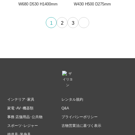
W680 D530 H1400mm
W430 H500 D275mm
1
2
3
インテリア･家具
レンタル規約
家電･AV･機器類
Q&A
事務 店舗用品･公共物
プライバシーポリシー
スポーツ･レジャー
古物営業法に基づく表示
持道具･装身具