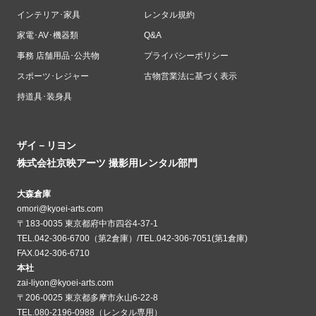
インテリア･家具
レンタル規約
家電･AV･機器類
Q&A
事務 店舗用品･公共物
プライバシーポリシー
スポーツ･レジャー
古物営業法に基づく表示
持道具･装身具
ザイ－リヨン
株式会社京映アーツ 撮影用レンタル部門
大森倉庫
omori@kyoei-arts.com
〒183-0035 東京都府中市四谷4-37-1
TEL.042-306-6700（第2倉庫）/TEL.042-306-7051(第1倉庫)
FAX.042-306-6710
本社
zai-liyon@kyoei-arts.com
〒206-0025 東京都多摩市永山6-22-8
TEL.080-2196-0988（レンタル専用）