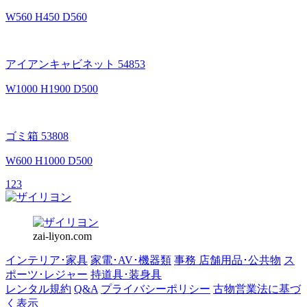
W560 H450 D560
アイアンキャビネット 54853
W1000 H1900 D500
ゴミ箱 53808
W600 H1000 D500
1
2
3
zai-liyon.com
インテリア･家具
家電･AV･機器類
事務 店舗用品･公共物
ス
ポーツ･レジャー
持道具･装身具
レンタル規約
Q&A
プライバシーポリシー
古物営業法に基づ
く表示