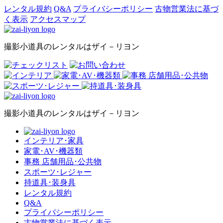
レンタル規約
Q&A
プライバシーポリシー
古物営業法に基づ
く表示
アクセスマップ
撮影小道具のレンタルはザイ－リヨン
撮影小道具のレンタルはザイ－リヨン
インテリア･家具
家電･AV･機器類
事務 店舗用品･公共物
スポーツ･レジャー
持道具･装身具
レンタル規約
Q&A
プライバシーポリシー
古物営業法に基づく表示