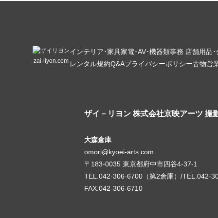
インテリア･家具
家電･AV･機器類
事務 店舗用品
zai-liyon.com
レンタル規約
Q&A
プライバシーポリシー
古物営
ザイ－リヨン
株式会社京映アーツ 撮
大森倉庫
omori@kyoei-arts.com
〒183-0035 東京都府中市四谷4-37-1
TEL.042-306-6700（第2倉庫）/TEL.042-3
FAX.042-306-6710