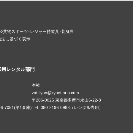
･公共物
スポーツ･レジャー
持道具･装身具
業法に基づく表示
影用レンタル部門
本社
zai-liyon@kyoei-arts.com
〒206-0025 東京都多摩市永山6-22-8
06-7051(第1倉庫)
TEL.080-2196-0988（レンタル専用）