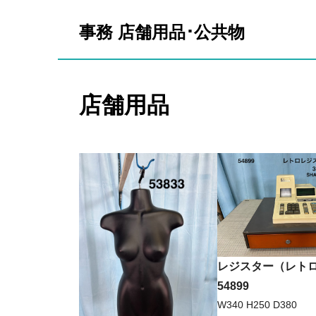
事務 店舗用品･公共物
店舗用品
レジスター（レトロ
54899
W340 H250 D380