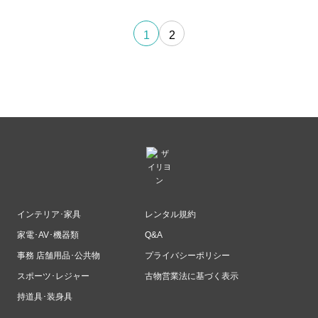
1
2
インテリア･家具
レンタル規約
家電･AV･機器類
Q&A
事務 店舗用品･公共物
プライバシーポリシー
スポーツ･レジャー
古物営業法に基づく表示
持道具･装身具