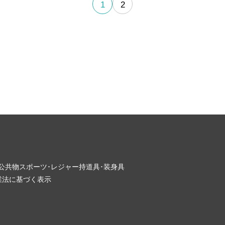
1
2
･公共物
スポーツ･レジャー
持道具･装身具
業法に基づく表示