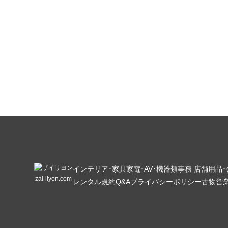
インテリア･家具
家電･AV･機器類
事務 店舗用品
zai-liyon.com
レンタル規約
Q&A
プライバシーポリシー
古物営