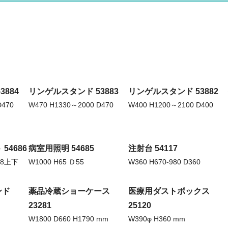
884
リンゲルスタンド 53883
リンゲルスタンド 53882
D470
W470 H1330～2000 D470
W400 H1200～2100 D400
54686
病室用照明 54685
注射台 54117
58上下
W1000 H65 Ｄ55
W360 H670-980 D360
ンド
薬品冷蔵ショーケース
医療用ダストボックス
23281
25120
W1800 D660 H1790 mm
W390φ H360 mm