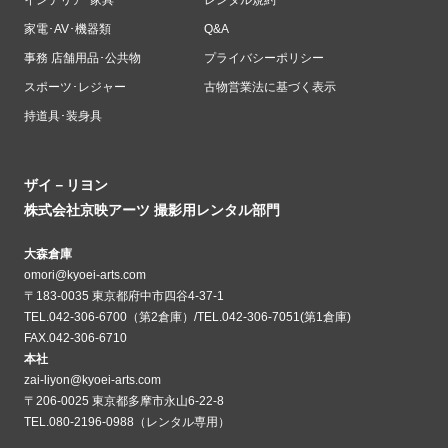
インテリア･家具
レンタル規約
家電･AV･機器類
Q&A
事務 店舗用品･公共物
プライバシーポリシー
スポーツ･レジャー
古物営業法に基づく表示
持道具･装身具
ザイ－リヨン
株式会社京映アーツ 撮影用レンタル部門
大森倉庫
omori@kyoei-arts.com
〒183-0035 東京都府中市四谷4-37-1
TEL.042-306-6700（第2倉庫）/TEL.042-306-7051(第1倉庫)
FAX.042-306-6710
本社
zai-liyon@kyoei-arts.com
〒206-0025 東京都多摩市永山6-22-8
TEL.080-2196-0988（レンタル専用）